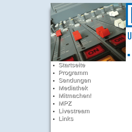
Startseite
Programm
Sendungen
Mediathek
Mitmachen!
MPZ
Livestream
Links