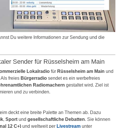
kannst Du weitere Informationen zur Sendung und die
kaler Sender für Rüsselsheim am Main
kommerzielle Lokalradio
für
Rüsselsheim am Main
und
. Als freies
Bürgerradio
sendet es ein werbefreies
ehrenamtlichen Radiomachern
gestaltet wird. Ziel ist
rmieren und zu verbinden.
m deckt eine breite Palette an Themen ab. Dazu
ik
,
Sport
und
gesellschaftliche Debatten
. Sie können
al 12 C+)
und weltweit per
Livestream
unter