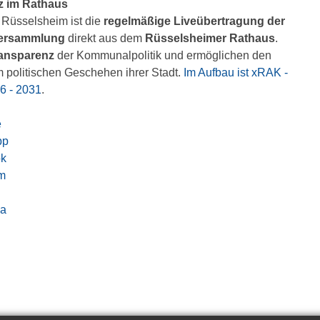
nz im Rathaus
Rüsselsheim ist die
regelmäßige Liveübertragung der
versammlung
direkt aus dem
Rüsselsheimer Rathaus
.
ansparenz
der Kommunalpolitik und ermöglichen den
 politischen Geschehen ihrer Stadt.
Im Aufbau ist xRAK -
6 - 2031
.
e
pp
ok
am
ia