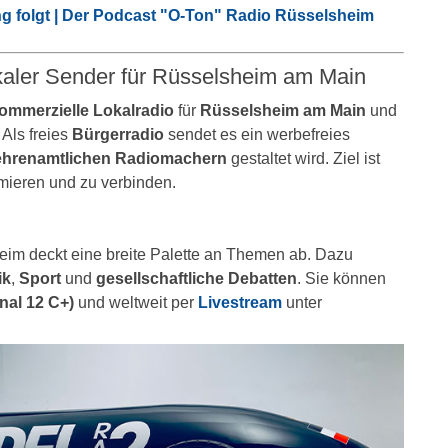
g folgt | Der Podcast "O-Ton" Radio Rüsselsheim
kaler Sender für Rüsselsheim am Main
kommerzielle Lokalradio
für
Rüsselsheim am Main
und
. Als freies
Bürgerradio
sendet es ein werbefreies
ehrenamtlichen Radiomachern
gestaltet wird. Ziel ist
rmieren und zu verbinden.
m deckt eine breite Palette an Themen ab. Dazu
ik
,
Sport
und
gesellschaftliche Debatten
. Sie können
al 12 C+)
und weltweit per
Livestream
unter