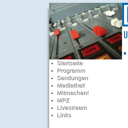
Startseite
Programm
Sendungen
Mediathek
Mitmachen!
MPZ
Livestream
Links