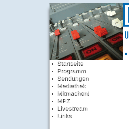
Startseite
Programm
Sendungen
Mediathek
Mitmachen!
MPZ
Livestream
Links