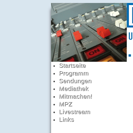
Startseite
Programm
Sendungen
Mediathek
Mitmachen!
MPZ
Livestream
Links